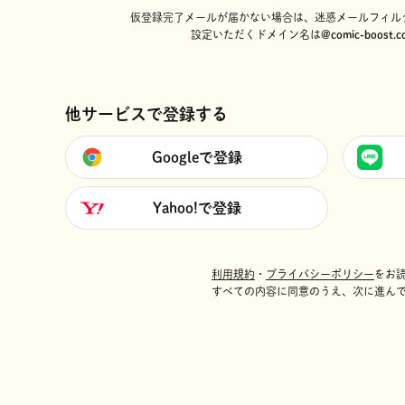
仮登録完了メールが届かない場合は、迷惑メールフィル
設定いただくドメイン名は
@comic-boost.c
他サービスで登録する
Googleで登録
Yahoo!で登録
利用規約
・
プライバシーポリシー
をお
すべての内容に同意のうえ、次に進ん