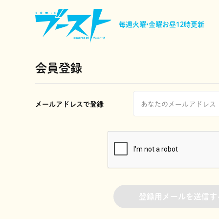
毎週火曜•金曜
お昼12時更新
会員登録
メールアドレスで登録
登録用メールを送信す