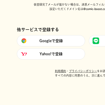
仮登録完了メールが届かない場合は、迷惑メールフィル
設定いただくドメイン名は
@comic-boost.c
他サービスで登録する
Googleで登録
Yahoo!で登録
利用規約
・
プライバシーポリシー
をお
すべての内容に同意のうえ、次に進ん