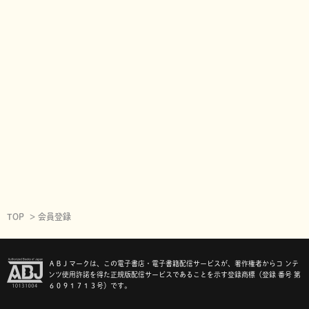
TOP
会員登録
ＡＢＪマークは、この電子書店・電子書籍配信サービスが、著作権者からコ ンテ
ンツ使用許諾を得た正規版配信サービスであることを示す登録商標（登録 番号 第
６０９１７１３号）です。