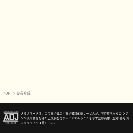
TOP
会員登録
ＡＢＪマークは、この電子書店・電子書籍配信サービスが、著作権者からコ ンテ
ンツ使用許諾を得た正規版配信サービスであることを示す登録商標（登録 番号 第
６０９１７１３号）です。