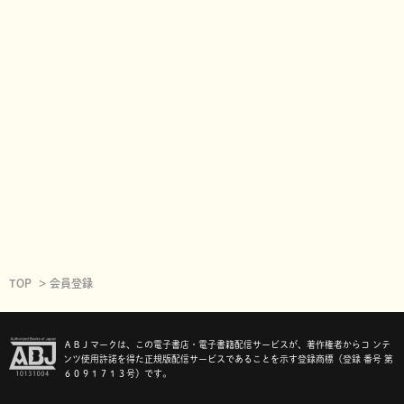
TOP
会員登録
ＡＢＪマークは、この電子書店・電子書籍配信サービスが、著作権者からコ ンテ
ンツ使用許諾を得た正規版配信サービスであることを示す登録商標（登録 番号 第
６０９１７１３号）です。