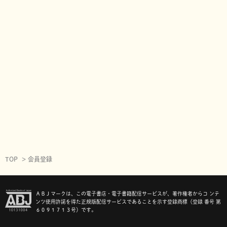
TOP
会員登録
ＡＢＪマークは、この電子書店・電子書籍配信サービスが、著作権者からコ ンテ
ンツ使用許諾を得た正規版配信サービスであることを示す登録商標（登録 番号 第
６０９１７１３号）です。