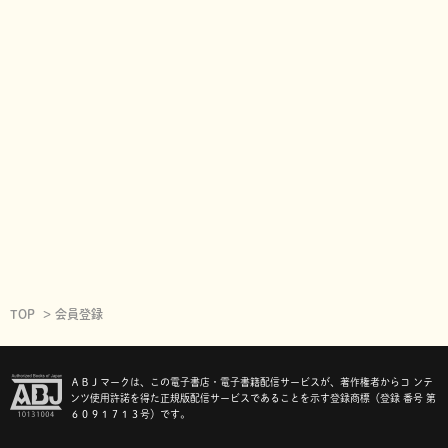
TOP
会員登録
ＡＢＪマークは、この電子書店・電子書籍配信サービスが、著作権者からコ ンテ
ンツ使用許諾を得た正規版配信サービスであることを示す登録商標（登録 番号 第
６０９１７１３号）です。