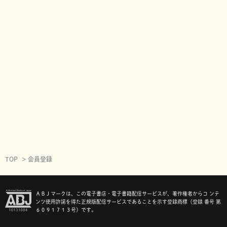
TOP
会員登録
ＡＢＪマークは、この電子書店・電子書籍配信サービスが、著作権者からコ ンテ
ンツ使用許諾を得た正規版配信サービスであることを示す登録商標（登録 番号 第
６０９１７１３号）です。