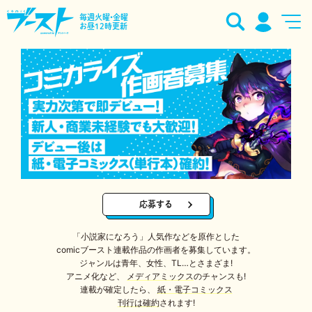
毎週火曜•金曜
お昼12時更新
応募する
「小説家になろう」人気作などを原作とした
comicブースト連載作品の作画者を募集しています。
ジャンルは青年、女性、TL…とさまざま!
アニメ化など、
メディアミックス
のチャンスも!
連載が確定したら、
紙・電子コミックス
刊行は確約
されます!