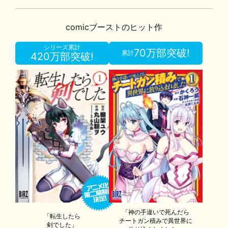
comicブーストのヒット作
シリーズ累計
70万部突破!
累計
420万部突破!
「神の手違いで死んだら
「転生したら
チートガン積みで異世界に
剣でした」