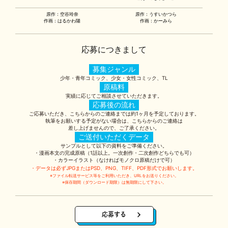
原作：空谷玲奈
原作：うすいかつら
作画：はるかわ陽
作画：かーみら
応募につきまして
募集ジャンル
少年・青年コミック、少女・女性コミック、TL
原稿料
実績に応じてご相談させていただきます。
応募後の流れ
ご応募いただき、こちらからのご連絡までは約1ヶ月を予定しております。
執筆をお願いする予定がない場合は、こちらからのご連絡は
差し上げませんので、ご了承ください。
ご送付いただくデータ
サンプルとして以下の資料をご準備ください。
・漫画本文の完成原稿（1話以上。一次創作・二次創作どちらでも可）
・カラーイラスト（なければモノクロ原稿だけで可）
・データは必ずJPGまたはPSD、PNG、TIFF、PDF形式でお願いします。
※ファイル転送サービス等をご利用いただき、URLをお送りください。
※保存期間（ダウンロード期限）は無期限にして下さい。
応募する