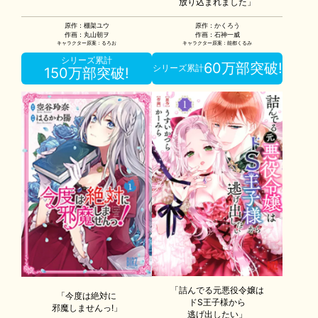
放り込まれました」
原作：棚架ユウ
原作：かくろう
作画：丸山朝ヲ
作画：石神一威
キャラクター原案：るろお
キャラクター原案：能都くるみ
シリーズ累計
60万部突破!
シリーズ累計
150万部突破!
「詰んでる元悪役令嬢は
「今度は絶対に
ドS王子様から
邪魔しませんっ!」
逃げ出したい」