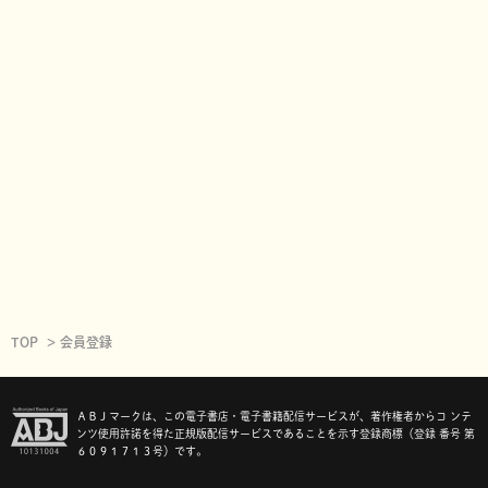
TOP
会員登録
ＡＢＪマークは、この電子書店・電子書籍配信サービスが、著作権者からコ ンテ
ンツ使用許諾を得た正規版配信サービスであることを示す登録商標（登録 番号 第
６０９１７１３号）です。