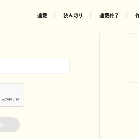
連載
読み切り
連載終了
る