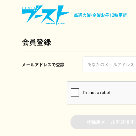
毎週火曜•金曜
お昼12時更新
会員登録
メールアドレスで登録
登録用メールを送信す