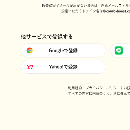
仮登録完了メールが届かない場合は、迷惑メールフィル
設定いただくドメイン名は
@comic-boost.c
他サービスで登録する
Googleで登録
Yahoo!で登録
利用規約
・
プライバシーポリシー
をお
すべての内容に同意のうえ、次に進ん