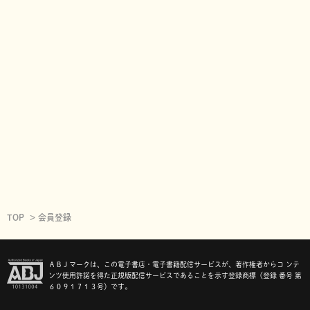
TOP
会員登録
ＡＢＪマークは、この電子書店・電子書籍配信サービスが、著作権者からコ ンテ
ンツ使用許諾を得た正規版配信サービスであることを示す登録商標（登録 番号 第
６０９１７１３号）です。