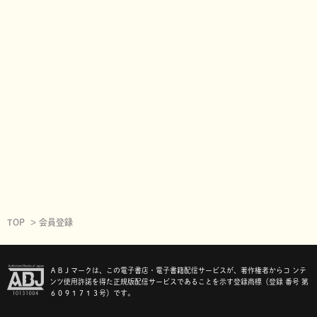
TOP
会員登録
ＡＢＪマークは、この電子書店・電子書籍配信サービスが、著作権者からコ ンテ
ンツ使用許諾を得た正規版配信サービスであることを示す登録商標（登録 番号 第
６０９１７１３号）です。