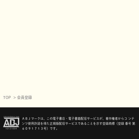
TOP
会員登録
ＡＢＪマークは、この電子書店・電子書籍配信サービスが、著作権者からコ ンテ
ンツ使用許諾を得た正規版配信サービスであることを示す登録商標（登録 番号 第
６０９１７１３号）です。