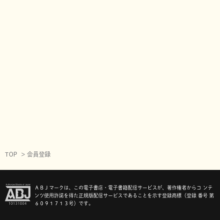
TOP
会員登録
ＡＢＪマークは、この電子書店・電子書籍配信サービスが、著作権者からコ ンテ
ンツ使用許諾を得た正規版配信サービスであることを示す登録商標（登録 番号 第
６０９１７１３号）です。