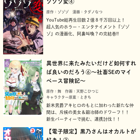
ゾゾゾ変④
原作：ゾゾゾ
漫画：タダノなつ
YouTube総再生回数２億８千万回以上！
超人気のホラー・エンタテイメント『ゾゾ
ゾ』の漫画化、阿鼻叫喚？の完結巻!!
異世界に来たみたいだけど如何すれ
ば良いのだろう⑥～社畜SEのマイ
ペース冒険記～
原作：舞
作画：天野こひつじ
キャラクター原案：ときち
新米男爵アキヒロのもとに加わった新たな仲
間は、斥候の美女＆鍛冶師のドワーフ！！
新生パーティーで挑む、連携討伐！！
【電子限定】黒乃さんはオカルトが