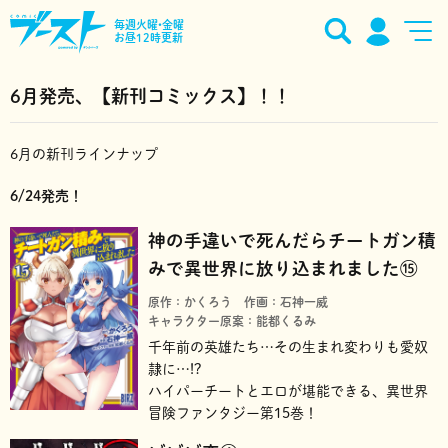
毎週火曜•金曜
お昼12時更新
6月発売、【新刊コミックス】！！
6月の新刊ラインナップ
6/24発売！
神の手違いで死んだらチートガン積
みで異世界に放り込まれました⑮
原作：かくろう
作画：石神一威
キャラクター原案：能都くるみ
千年前の英雄たち…その生まれ変わりも愛奴
隷に…!?
ハイパーチートとエロが堪能できる、異世界
冒険ファンタジー第15巻！