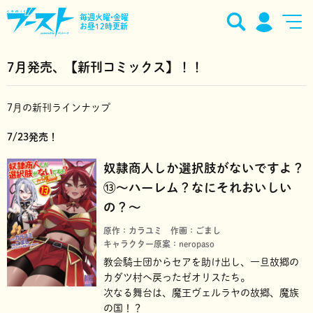
毎週火曜•金曜
お昼12時更新
7月発売、【新刊コミックス】！！
7月の新刊ラインナップ
7/23発売！
奴隷商人しか選択肢がないですよ？
⑬～ハーレム？なにそれおいしい
の？～
原作：カラユミ
作画：ごまし
キャラクター原案：neropaso
教会騎士団からセアを助け出し、一旦故郷の
カダツ村へ戻ったゼオリスたち。
次なる舞台は、魔王ヴェルラヤの故郷、魔族
の国！？