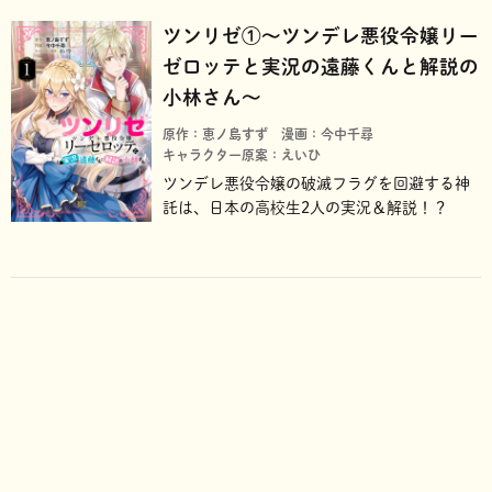
ツンリゼ①～ツンデレ悪役令嬢リー
ゼロッテと実況の遠藤くんと解説の
小林さん～
原作：恵ノ島すず
漫画：今中千尋
キャラクター原案：えいひ
ツンデレ悪役令嬢の破滅フラグを回避する神
託は、日本の高校生2人の実況＆解説！？