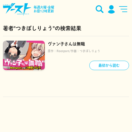
毎週火曜•金曜
お昼12時更新
著者"つきぼしりょう"の検索結果
ヴァン子さんは無職
原作：
Rootport
作画：
つきぼしりょう
最初から読む