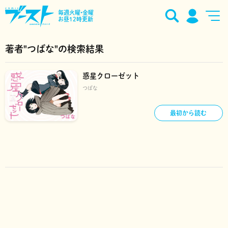
毎週火曜•金曜
お昼12時更新
著者"つばな"の検索結果
惑星クローゼット
つばな
最初から読む