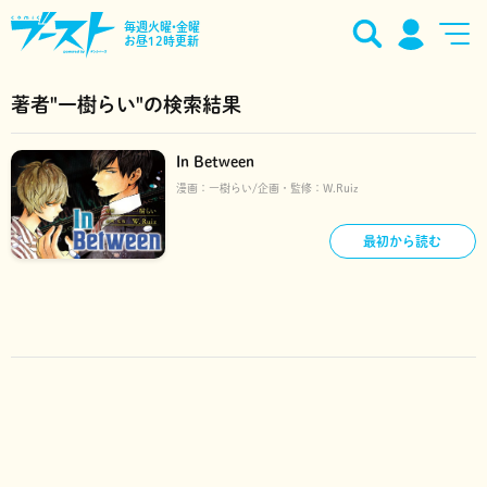
毎週火曜•金曜
お昼12時更新
著者"一樹らい"の検索結果
In Between
漫画：
一樹らい
企画・監修：
W.Ruiz
最初から読む