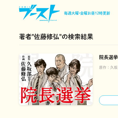
毎週火曜•金曜
お昼12時更新
著者"佐藤修弘"の検索結果
院長選挙
原作：
久坂