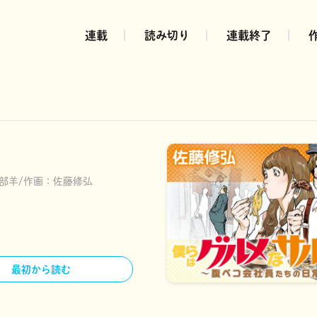
連載
読み切り
連載終了
部羊
作画：
佐藤修弘
最初から読む