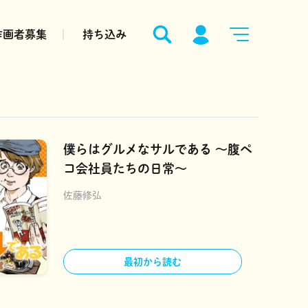
作画者募集
持ち込み
僕らはグルメなサルである ～腹ペ
コ会社員たちの日常～
佐藤修弘
最初から読む