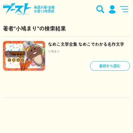
毎週火曜•金曜
お昼12時更新
著者"小鳩まり"の検索結果
なめこ文學全集 なめこでわかる名作文学
小鳩まり
最初から読む