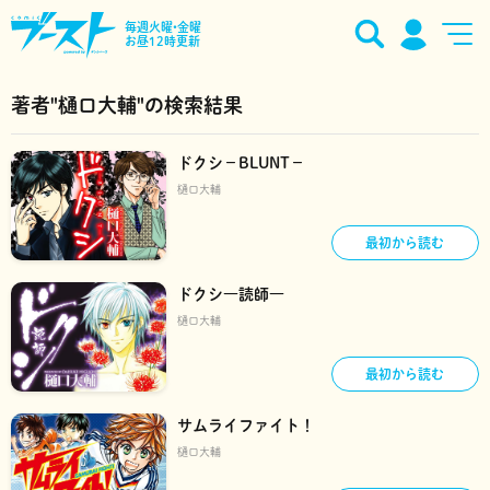
毎週火曜•金曜
お昼12時更新
著者"樋口大輔"の検索結果
ドクシ－BLUNT－
樋口大輔
最初から読む
ドクシ―読師―
樋口大輔
最初から読む
サムライファイト！
樋口大輔