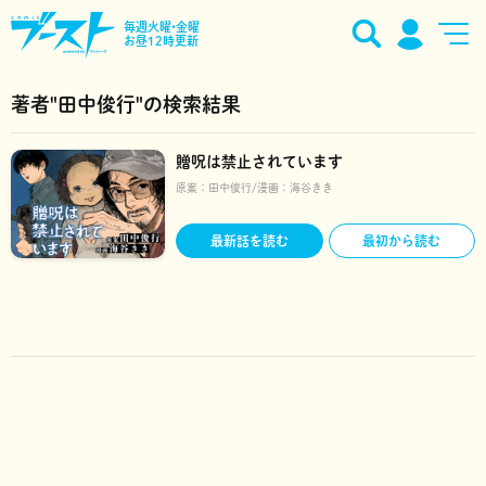
毎週火曜•金曜
お昼12時更新
著者"田中俊行"の検索結果
贈呪は禁止されています
原案：
田中俊行
漫画：
海谷きき
最新話を読む
最初から読む