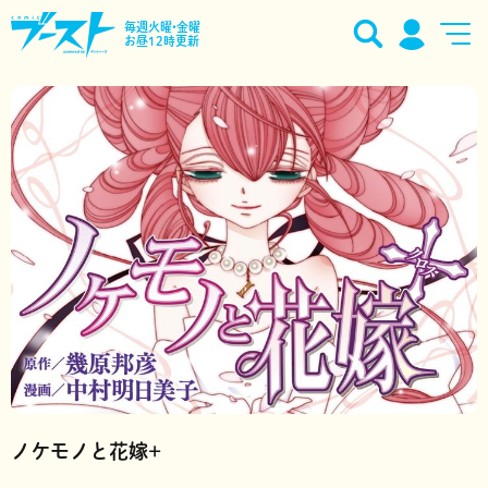
毎週火曜•金曜
お昼12時更新
ノケモノと花嫁+