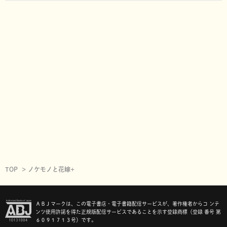
TOP
ノケモノと花嫁+
ＡＢＪマークは、この電子書店・電子書籍配信サービスが、著作権者からコ ンテ
ンツ使用許諾を得た正規版配信サービスであることを示す登録商標（登録 番号 第
６０９１７１３号）です。