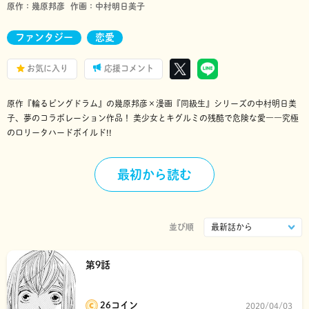
原作：
幾原邦彦
作画：
中村明日美子
ファンタジー
恋愛
お気に入り
応援コメント
原作『輪るピングドラム』の幾原邦彦×漫画『同級生』シリーズの中村明日美
子、夢のコラボレーション作品！ 美少女とキグルミの残酷で危険な愛――究極
のロリータハードボイルド!!
最初から読む
並び順
第9話
26コイン
2020/04/03