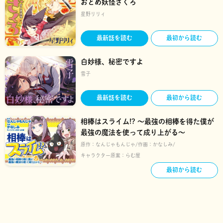
おとめ妖怪ざくろ
星野リリィ
最新話を読む
最初から読む
白妙様、秘密ですよ
雪子
最新話を読む
最初から読む
相棒はスライム!? ～最強の相棒を得た僕が
最強の魔法を使って成り上がる～
原作：
なんじゃもんじゃ
作画：
かなしみ
キャラクター原案：
らむ屋
最初から読む