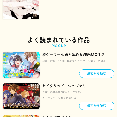
よく読まれている作品
PICK UP
廃ゲーマーな妹と始めるVRMMO生活
原作：
鈴森一
作画：
NU
キャラクター原案：
HMK84
最初から読む
セイクリッド・シュヴァリエ
原作：
篠崎冬馬
作画：
三ツ矢彰
キャラクター原案：
阿部いのり
最初から読む