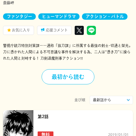
斎藤岬
ファンタジー
ヒューマンドラマ
アクション・バトル
お気に入り
応援コメント
警視庁銃刀特別対策課――通称「抜刀課」に所属する最強の剣士･切通と架光。
刀に憑かれた人間による不可思議な事件を解決する為、二人は“憑き刀”に操ら
れた人間と対峙する！ 刀剣退魔刑事アクション!!
最初から読む
並び順
第2話
無料
2019/01/01