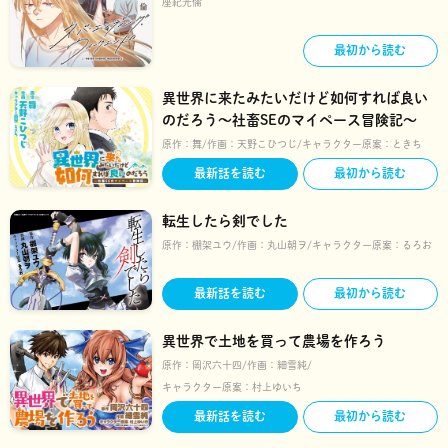
座紀光倫
最初から読む
異世界に来たみたいだけど如何すれば良い
のだろう～社畜SEのマイペース冒険記～
原作：
舞
作画：
天野こひつじ
キャラクター原案：
ときち
最新話を読む
最初から読む
転生したら剣でした
原作：
棚架ユウ
作画：
丸山朝ヲ
キャラクター原案：
るろお
最新話を読む
最初から読む
異世界で土地を買って農場を作ろう
原作：
岡沢六十四
作画：
細雪純
キャラクター原案：
村上ゆいち
最新話を読む
最初から読む