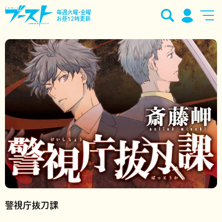
毎週火曜•金曜
お昼12時更新
警視庁抜刀課