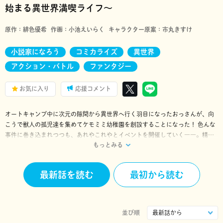
始まる異世界満喫ライフ～
原作：
緋色優希
作画：
小池えいらく
キャラクター原案：
市丸きすけ
小説家になろう
コミカライズ
異世界
アクション・バトル
ファンタジー
お気に入り
応援コメント
オートキャンプ中に次元の隙間から異世界へ行く羽目になったおっさんが、向
こうで獣人の孤児達を集めてケモミミ幼稚園を創設することになった！ 色んな
事件に巻き込まれつつも、あれやこれやとイベントを開催していく――。精
もっとみる
霊・ドラゴン・エルフ・ドワーフ・ゴブリンと、様々な種族とも交流していく
異世界満喫ライフ！ 若返ったおっさんが縦横無尽にやりたい放題のチートスト
ーリー!! 「小説家になろう」の大人気作コミカライズ!! ※「小説家になろ
最新話を読む
最初から読む
う」は㈱ヒナプロジェクトの登録商標です。
並び順