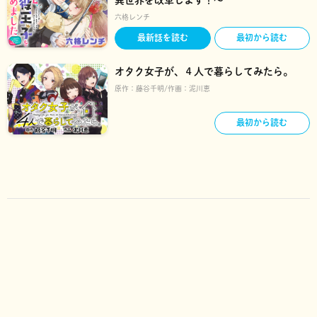
六格レンチ
最新話を読む
最初から読む
オタク女子が、４人で暮らしてみたら。
原作：
藤谷千明
作画：
泥川恵
最初から読む