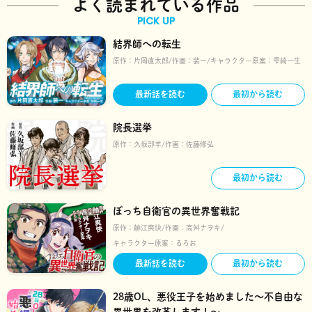
よく読まれている作品
PICK UP
結界師への転生
原作：
片岡直太郎
作画：
装一
キャラクター原案：
雫綺一生
最新話を読む
最初から読む
院長選挙
原作：
久坂部羊
作画：
佐藤修弘
最初から読む
ぼっち自衛官の異世界奮戦記
原作：
舳江爽快
作画：
高舛ナヲキ
キャラクター原案：
るろお
最新話を読む
最初から読む
28歳OL、悪役王子を始めました～不自由な
異世界を改革します！～