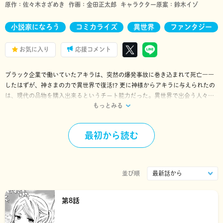
原作：
佐々木さざめき
作画：
金田正太郎
キャラクター原案：
鈴木イゾ
小説家になろう
コミカライズ
異世界
ファンタジー
お気に入り
応援コメント
ブラック企業で働いていたアキラは、突然の爆発事故に巻き込まれて死亡――
したはずが、神さまの力で異世界で復活!? 更に神様からアキラに与えられたの
は、現代の品物を購入出来るというチート能力だった。異世界で出会う人々に
もっとみる
振り回されながら、アキラは現代の品物を取引して生き延びていく！ 「小説家
になろう」の話題作コミカライズ！ ※「小説家になろう」は㈱ヒナプロジェ
クトの登録商標です。
最初から読む
並び順
第8話