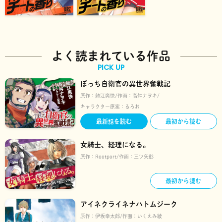
よく読まれている作品
PICK UP
ぼっち自衛官の異世界奮戦記
原作：
舳江爽快
作画：
高舛ナヲキ
キャラクター原案：
るろお
最新話を読む
最初から読む
女騎士、経理になる。
原作：
Rootport
作画：
三ツ矢彰
最初から読む
アイネクライネナハトムジーク
原作：
伊坂幸太郎
作画：
いくえみ綾