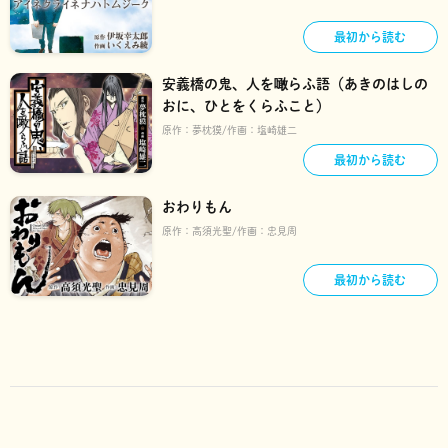
最初から読む
安義橋の鬼、人を噉らふ語（あきのはしの
おに、ひとをくらふこと）
原作：
夢枕獏
作画：
塩崎雄二
最初から読む
おわりもん
原作：
高須光聖
作画：
忠見周
最初から読む