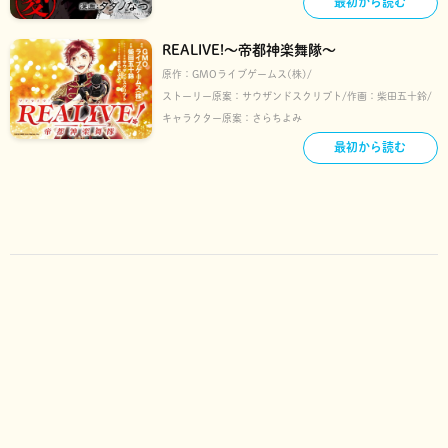
最初から読む
REALIVE!～帝都神楽舞隊～
原作：
GMOライブゲームス(株)
ストーリー原案：
サウザンドスクリプト
作画：
柴田五十鈴
キャラクター原案：
さらちよみ
最初から読む