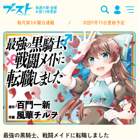
毎週火曜•金曜
お昼12時更新
毎月第3火曜日連載
次回9月15日更新予定
最強の黒騎士、戦闘メイドに転職しました