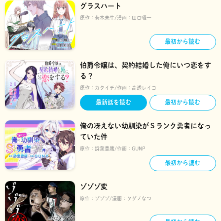
グラスハート
原作：
若木未生
漫画：
田口囁一
最初から読む
伯爵令嬢は、契約結婚した俺にいつ恋をす
る？
原作：
カタイチ
作画：
高透レイコ
最新話を読む
最初から読む
俺の冴えない幼馴染がＳランク勇者になっ
ていた件
原作：
詩葉豊庸
作画：
GUNP
最初から読む
ゾゾゾ変
原作：
ゾゾゾ
漫画：
タダノなつ