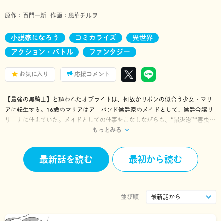
原作：
百門一新
作画：
風華チルヲ
小説家になろう
コミカライズ
異世界
アクション・バトル
ファンタジー
お気に入り
応援コメント
【最強の黒騎士】と謳われたオブライトは、何故かリボンの似合う少女・マリ
アに転生する。16歳のマリアはアーバンド侯爵家のメイドとして、侯爵令嬢リ
リーナに仕えていた。メイドとしての仕事をこなしながらも、“鼠退治”“害虫駆
もっとみる
除”と称する暗殺者たちとの戦闘をくり返すマリアと使用人たち。そんな折、リ
リーナの婚約話から、マリアの周囲は慌ただしくなっていく…。「小説家にな
ろう」で大人気の話題作コミカライズ!! ※「小説家になろう」は㈱ヒナプロ
最新話を読む
最初から読む
ジェクトの登録商標です。
並び順