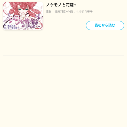
ノケモノと花嫁+
原作：
幾原邦彦
作画：
中村明日美子
最初から読む