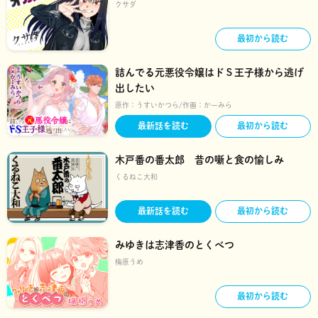
クサダ
最初から読む
詰んでる元悪役令嬢はドＳ王子様から逃げ
出したい
原作：
うすいかつら
作画：
かーみら
最新話を読む
最初から読む
木戸番の番太郎 昔の噺と食の愉しみ
くるねこ大和
最新話を読む
最初から読む
みゆきは志津香のとくべつ
梅原うめ
最初から読む