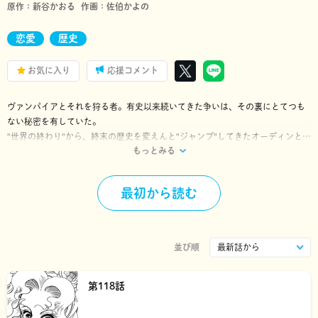
原作：
新谷かおる
作画：
佐伯かよの
恋愛
歴史
お気に入り
応援コメント
ヴァンパイアとそれを狩る者。有史以来続いてきた争いは、その裏にとてつも
ない秘密を有していた。
"世界の終わり"から、終末の歴史を変えんと"ジャンプ"してきたオーディンと教
もっとみる
授。
彼らが握る人類の命運の鍵とは!?
夢のコラボレーションで贈るかつてないファンタジック･サーガ!!
最初から読む
並び順
第118話