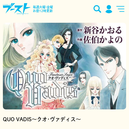
毎週火曜•金曜
お昼12時更新
QUO VADIS～クオ･ヴァディス～