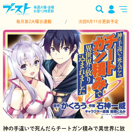
毎週火曜•金曜
お昼12時更新
毎月第2火曜日連載
次回8月11日更新予定
神の手違いで死んだらチートガン積みで異世界に放