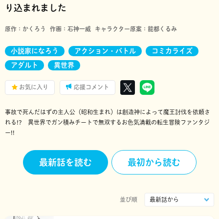
り込まれました
原作：
かくろう
作画：
石神一威
キャラクター原案：
能都くるみ
小説家になろう
アクション・バトル
コミカライズ
アダルト
異世界
お気に入り
応援コメント
事故で死んだはずの主人公（昭和生まれ）は創造神によって魔王討伐を依頼さ
れる!? 異世界でガン積みチートで無双するお色気満載の転生冒険ファンタジ
ー!!
最新話を読む
最初から読む
並び順