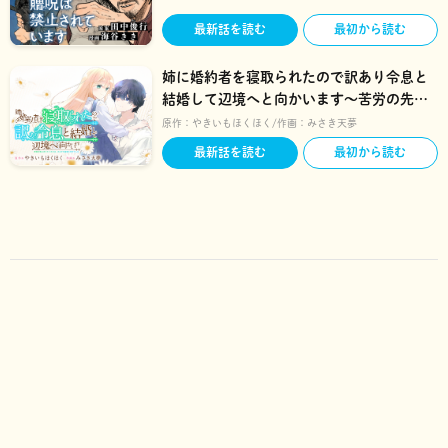
最新話を読む
最初から読む
姉に婚約者を寝取られたので訳あり令息と
結婚して辺境へと向かいます～苦労の先に
待っていたのは、まさかの溺愛と幸せでし
原作：
やきいもほくほく
作画：
みさき天夢
た～
最新話を読む
最初から読む