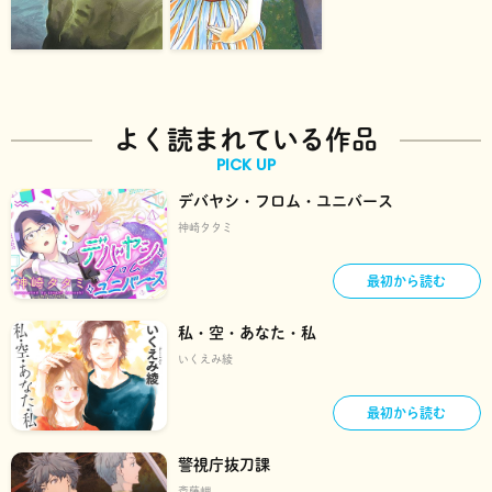
よく読まれている作品
PICK UP
デバヤシ・フロム・ユニバース
神崎タタミ
最初から読む
私・空・あなた・私
いくえみ綾
最初から読む
警視庁抜刀課
斎藤岬