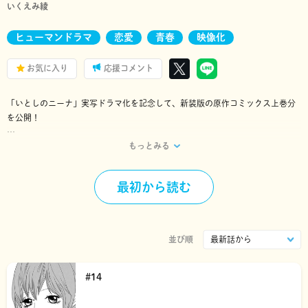
いくえみ綾
ヒューマンドラマ
恋愛
青春
映像化
お気に入り
応援コメント
「いとしのニーナ」実写ドラマ化を記念して、新装版の原作コミックス上巻分
を公開！
もっとみる
ヘタレな高校生･外山厚志と、誰もが憧れる美少女･ニーナ。通学電車で一緒に
なるだけだった二人の関係は、ある日突然厚志の幼馴染･マサが起こしたニーナ
の「拉致事件」から始まった――。
最初から読む
事件の首謀者である牛島からニーナを守るためボディガードを務めることにな
った厚志は、気まぐれなニーナに振り回されながらも奮闘を続けるが⁉
実写ドラマは動画配信サービスFODにて配信中！
並び順
#14