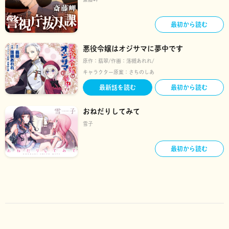
最初から読む
悪役令嬢はオジサマに夢中です
原作：
翡翠
作画：
落槻あれれ
キャラクター原案：
さちのしあ
最新話を読む
最初から読む
おねだりしてみて
雪子
最初から読む