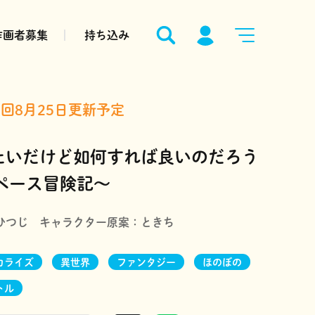
作画者募集
持ち込み
回8月25日更新予定
たいだけど如何すれば良いのだろう
ペース冒険記～
ひつじ
キャラクター原案：
ときち
カライズ
異世界
ファンタジー
ほのぼの
トル