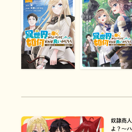
奴隷商人
よ？～ハ