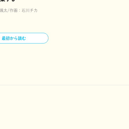
颯太
作画：
石川チカ
最初から読む