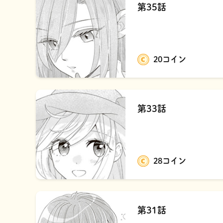
第35話
20コイン
第33話
28コイン
第31話