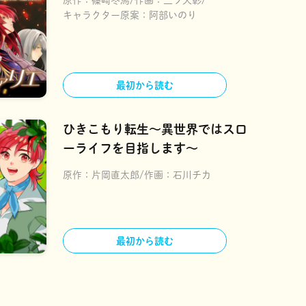
原作：
篠崎冬馬
作画：
三ツ矢彰
キャラクター原案：
阿部いのり
最初から読む
ひきこもり転生～異世界ではスロ
ーライフを目指します～
原作：
片岡直太郎
作画：
石川チカ
最初から読む