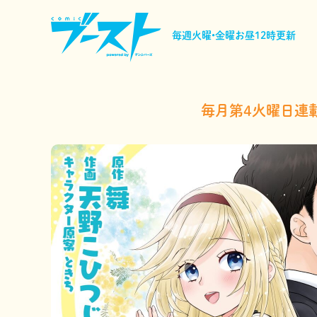
毎週火曜•金曜
お昼12時更新
毎月第4火曜日連