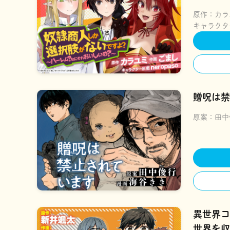
いの？～
原作：
カラ
キャラクタ
贈呪は禁
原案：
田中
異世界コ
世界を収