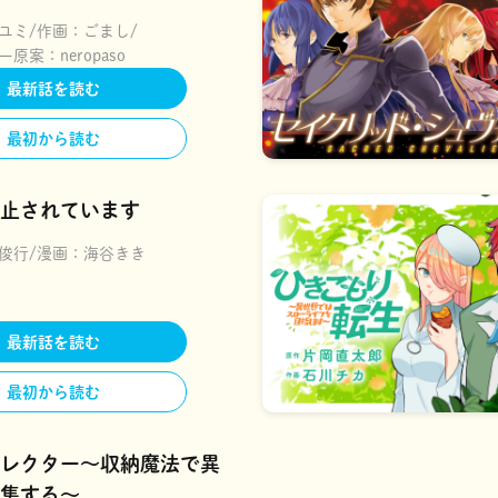
ユミ
作画：
ごまし
ー原案：
neropaso
最新話を読む
最初から読む
止されています
俊行
漫画：
海谷きき
最新話を読む
最初から読む
レクター～収納魔法で異
集する～