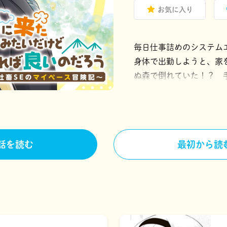
お気に入り
毎日仕事詰めのシステム
身体で出勤しようと、家
ぬ森で倒れていた！？ 
し、大自然の中を彷徨っ
説家になろう」発、大人
※「小説家になろう」は
話を読む
最初から読