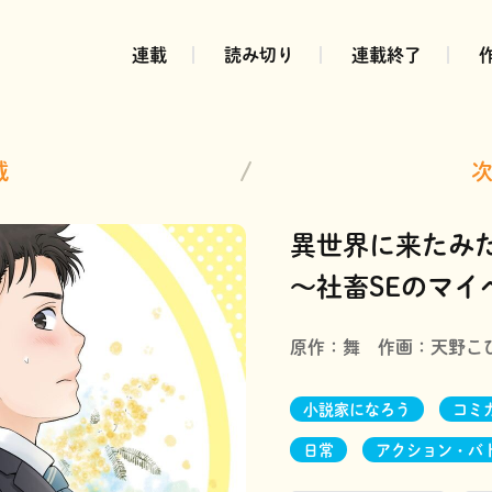
連載
読み切り
連載終了
載
次
異世界に来たみ
～社畜SEのマイ
原作：
舞
作画：
天野こ
小説家になろう
コミ
日常
アクション・バ