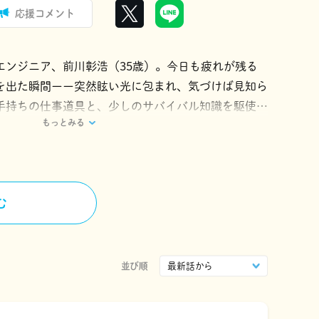
応援コメント
エンジニア、前川彰浩（35歳）。今日も疲れが残る
を出た瞬間ーー突然眩い光に包まれ、気づけば見知ら
手持ちの仕事道具と、少しのサバイバル知識を駆使
もっとみる
ていたところ、金髪碧眼の美少女に出会い――？「小
気異世界冒険ファンタジー、コミカライズ！！
㈱ヒナプロジェクトの登録商標です。
む
並び順