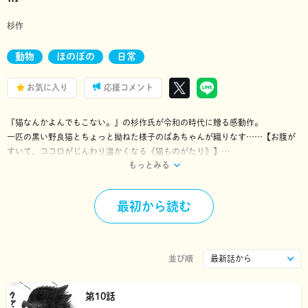
杉作
動物
ほのぼの
日常
お気に入り
応援コメント
『猫なんかよんでもこない。』の杉作氏が令和の時代に贈る感動作。
一匹の黒い野良猫とちょっと拗ねた様子のばあちゃんが織りなす……【お腹が
すいて、ココロがじんわり温かくなる《猫ものがたり》】
もっとみる
住宅街の片隅で産まれたのは、モップのように毛足が長く、グズでノロマな黒
猫。天涯孤独になったある日、腹をすかせて彷徨っていたら、独り暮らしのば
最初から読む
あちゃんが住む家に迷い込んだ。すると、そのばあちゃんが、仕出し弁当のお
かずを投げてよこした……。
その出来事は、野良猫にとって、はじめて知る「ヒトの温かさ」であると同時
に、ばあちゃんにとっても「かけがえのない生きる希望」となっていくのだっ
並び順
た──。
単行本（全1冊）も大絶賛発売中!!! ☆電子版は《小冊子20pの限定おまけ付
第10話