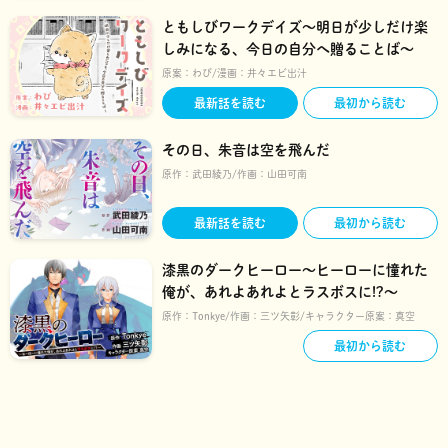
ともしびワークデイズ～明日が少しだけ楽
しみになる、今日の自分へ贈ることば～
原案：
わび
漫画：
井々エビ出汁
最新話を読む
最初から読む
その日、朱音は空を飛んだ
原作：
武田綾乃
作画：
山田可南
最新話を読む
最初から読む
漆黒のダークヒーロー～ヒーローに憧れた
俺が、あれよあれよとラスボスに!?～
原作：
Tonkye
作画：
三ツ矢彰
キャラクター原案：
真空
最初から読む