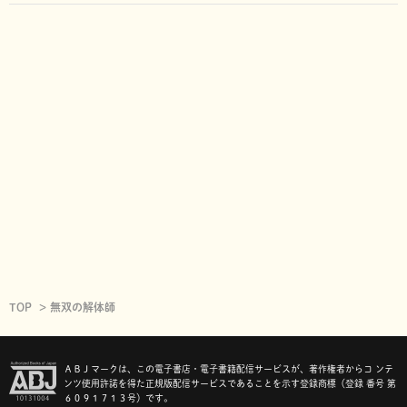
TOP
無双の解体師
ＡＢＪマークは、この電子書店・電子書籍配信サービスが、著作権者からコ ンテ
ンツ使用許諾を得た正規版配信サービスであることを示す登録商標（登録 番号 第
６０９１７１３号）です。