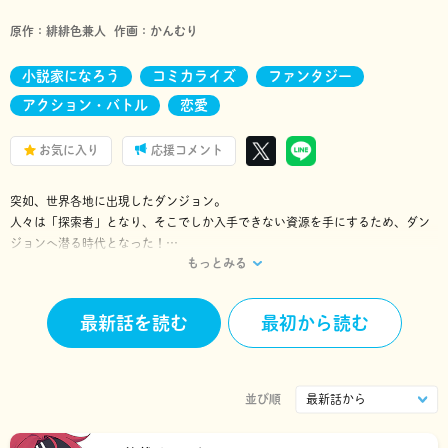
原作：
緋緋色兼人
作画：
かんむり
小説家になろう
コミカライズ
ファンタジー
アクション・バトル
恋愛
お気に入り
応援コメント
突如、世界各地に出現したダンジョン。
人々は「探索者」となり、そこでしか入手できない資源を手にするため、ダン
ジョンへ潜る時代となった！
もっとみる
黒瀬朔斗(くろせさくと)も、不治の病に侵された幼馴染を助けるため、全てを
癒す薬「エリクサー」を探しダンジョンに挑んでいた。
しかし、仲間から戦力外通知を受けてしまい――。
最新話を読む
最初から読む
ダンジョンと現実世界を舞台に、魔物や悪意ある人間に立ち向かう――。
異世界バトルアクション開幕！！
並び順