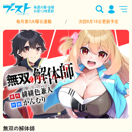
毎週火曜•金曜
お昼12時更新
毎月第3火曜日連載
次回8月18日更新予定
無双の解体師