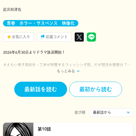
此元和津也
青春 ホラー・サスペンス 映像化
お気に入り
応援コメント
2026年6月30日よりドラマ放送開始！
さえない男子高校生・三井が所属するフィッシング部。だが部活の実態は「ス
もっとみる
ピナーベイト」と名乗る恐喝まがいの自警団だった。犯罪を取り締まることに
よって稼いだポイントが絶対の序列となるこの組織で、未だ1ポイントも稼ぐこ
とが出来ない三井の明日は…?
最新話を読む
最初から読む
連載デビュー作にして、傑作。
天才・此元和津也が描く青春・クライムサスペンスをアンコール連載‼︎
並び順
第10話