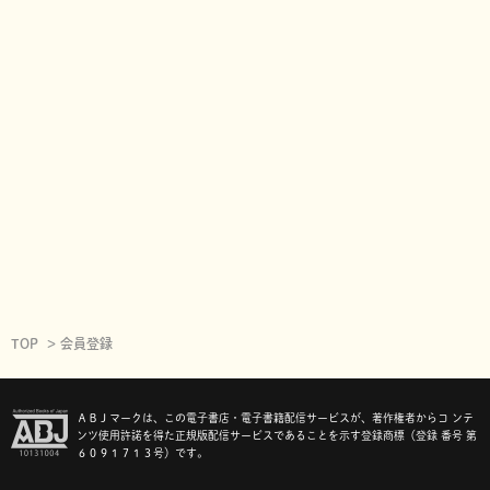
TOP
会員登録
ＡＢＪマークは、この電子書店・電子書籍配信サービスが、著作権者からコ ンテ
ンツ使用許諾を得た正規版配信サービスであることを示す登録商標（登録 番号 第
６０９１７１３号）です。