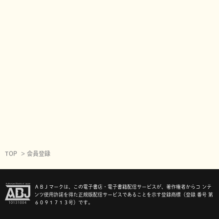
TOP
会員登録
ＡＢＪマークは、この電子書店・電子書籍配信サービスが、著作権者からコ ンテ
ンツ使用許諾を得た正規版配信サービスであることを示す登録商標（登録 番号 第
６０９１７１３号）です。