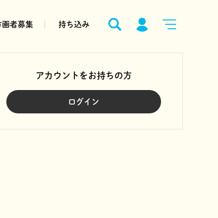
作画者募集
持ち込み
アカウントをお持ちの方
ログイン