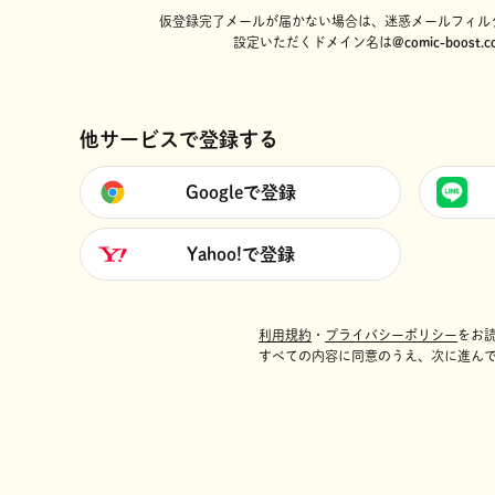
仮登録完了メールが届かない場合は、迷惑メールフィル
設定いただくドメイン名は
@comic-boost.c
他サービスで登録する
Googleで登録
Yahoo!で登録
利用規約
・
プライバシーポリシー
をお
すべての内容に同意のうえ、次に進ん