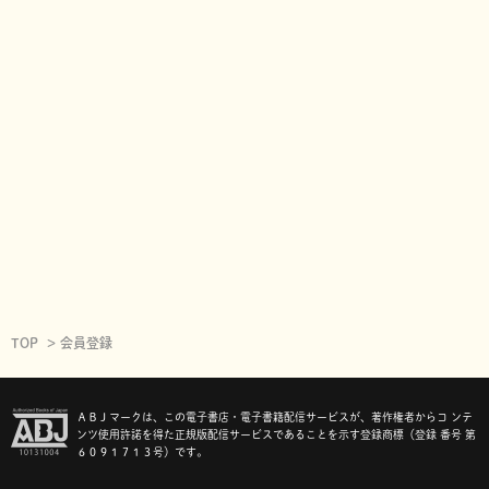
TOP
会員登録
ＡＢＪマークは、この電子書店・電子書籍配信サービスが、著作権者からコ ンテ
ンツ使用許諾を得た正規版配信サービスであることを示す登録商標（登録 番号 第
６０９１７１３号）です。