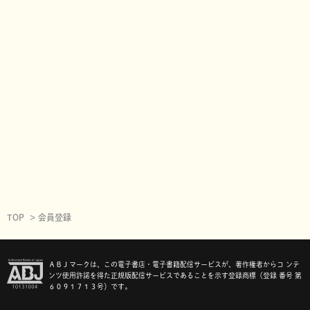
TOP
会員登録
ＡＢＪマークは、この電子書店・電子書籍配信サービスが、著作権者からコ ンテ
ンツ使用許諾を得た正規版配信サービスであることを示す登録商標（登録 番号 第
６０９１７１３号）です。