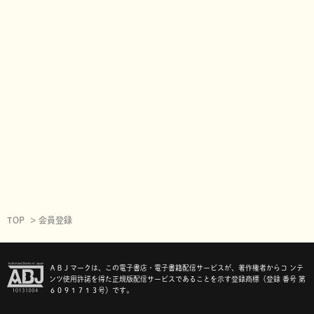
TOP
会員登録
ＡＢＪマークは、この電子書店・電子書籍配信サービスが、著作権者からコ ンテ
ンツ使用許諾を得た正規版配信サービスであることを示す登録商標（登録 番号 第
６０９１７１３号）です。