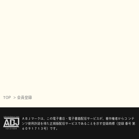
TOP
会員登録
ＡＢＪマークは、この電子書店・電子書籍配信サービスが、著作権者からコ ンテ
ンツ使用許諾を得た正規版配信サービスであることを示す登録商標（登録 番号 第
６０９１７１３号）です。