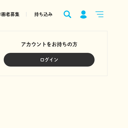
作画者募集
持ち込み
アカウントをお持ちの方
ログイン