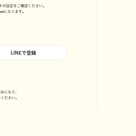
タの設定をご確認ください。
om
になります。
LINEで登録
読みになり、
でください。