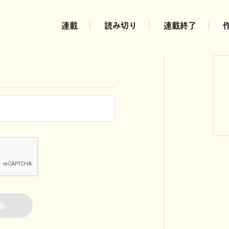
連載
読み切り
連載終了
る