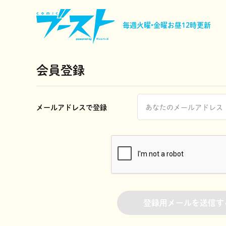
毎週火曜•金曜
お昼12時更新
会員登録
メールアドレスで登録
登録用メールを送信す