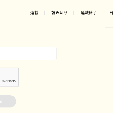
連載
読み切り
連載終了
る