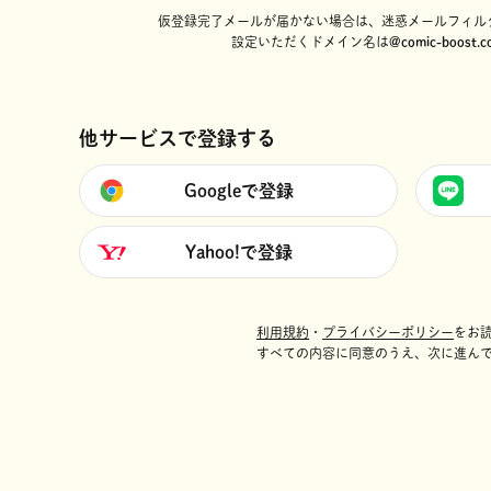
仮登録完了メールが届かない場合は、迷惑メールフィル
設定いただくドメイン名は
@comic-boost.c
他サービスで登録する
Googleで登録
Yahoo!で登録
利用規約
・
プライバシーポリシー
をお
すべての内容に同意のうえ、次に進ん