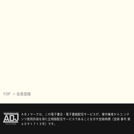
TOP
会員登録
ＡＢＪマークは、この電子書店・電子書籍配信サービスが、著作権者からコ ンテ
ンツ使用許諾を得た正規版配信サービスであることを示す登録商標（登録 番号 第
６０９１７１３号）です。