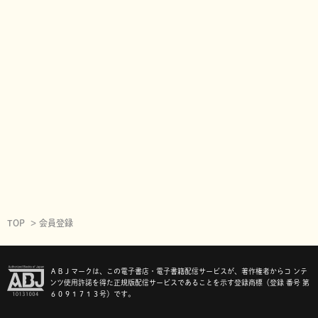
TOP
会員登録
ＡＢＪマークは、この電子書店・電子書籍配信サービスが、著作権者からコ ンテ
ンツ使用許諾を得た正規版配信サービスであることを示す登録商標（登録 番号 第
６０９１７１３号）です。