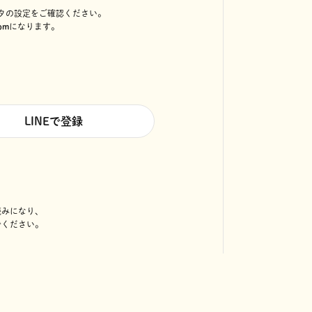
タの設定をご確認ください。
om
になります。
LINEで登録
読みになり、
でください。