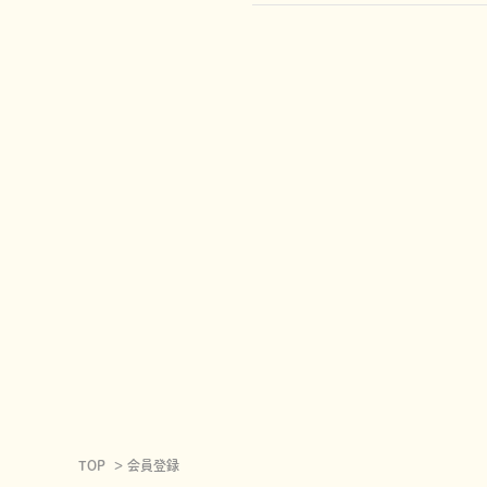
TOP
会員登録