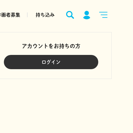
作画者募集
持ち込み
アカウントをお持ちの方
ログイン