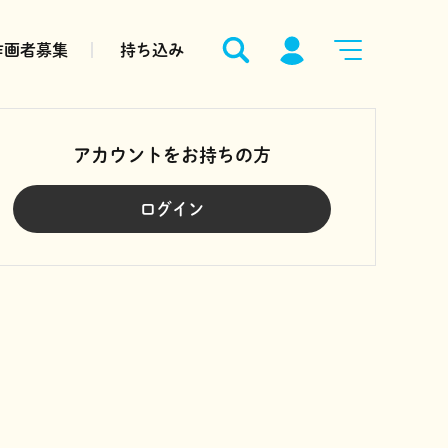
作画者募集
持ち込み
アカウントをお持ちの方
ログイン