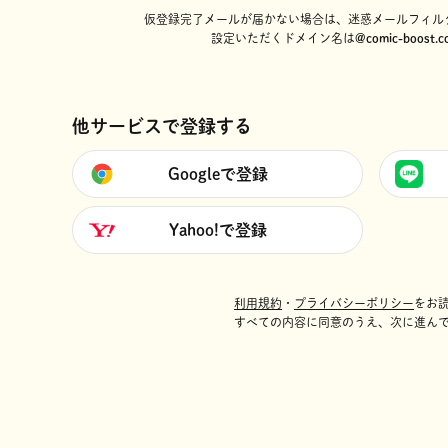
仮登録完了メールが届かない場合は、迷惑メールフィル
設定いただくドメイン名は
@comic-boost.c
他サービスで登録する
Googleで登録
Yahoo!で登録
利用規約
・
プライバシーポリシー
をお
すべての内容に同意のうえ、次に進ん