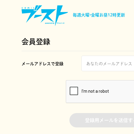
毎週火曜•金曜
お昼12時更新
会員登録
メールアドレスで登録
登録用メールを送信す